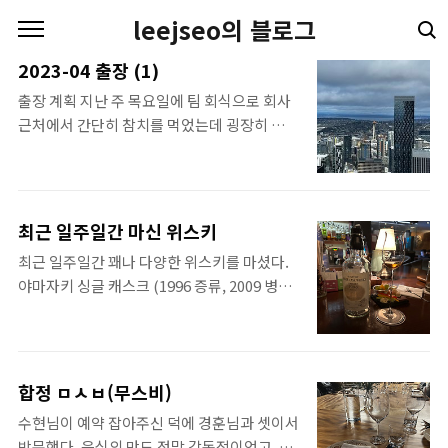
본문 바로가기
leejseo의 블로그
2023-04 출장 (1)
출장 계획 지난 주 목요일에 팀 회식으로 회사
근처에서 간단히 참치를 먹었는데 굉장히 맛있
었다. (몰타 참치라는 참치집이었다.) 여튼 회
식을 마치고 배부르고 나른한 상태로 2분기 계
획을 위한 1:1 미팅에 들어갔다. 그런데 자주
협업하는 동료 분께서 4월 10일 주 부터 4월
최근 일주일간 마신 위스키
17일 주까지 출장을 가지 않겠냐고 물어보셨
최근 일주일간 꽤나 다양한 위스키를 마셨다.
다. 애초에 급한 일이 있었던 것이긴 하다만, 미
야마자키 싱글 캐스크 (1996 증류, 2009 병
국에 가서 새로운 분들과 안면도 트고 우리 팀
입): 병에 마지막 남은 하프 샷 정도를 마셔 볼
이 한 일에 대해 발표도 하면 재밌을 거라는 생
기회를 얻게 되었다. 에어링이 너무 많이 되었
각에 흔쾌히 승낙했다. 하지만, 나에게는 가장
을까봐 다소 걱정했지만, 뚜껑을 여는 순간 향
큰 문제가 있었는데, 바로 병무청의 허가를 받
긋한 향이 너무나도 기대를 하게 만들었고, 역
아야 한다는 것이다. 그런데 나에게 주어진 시
합정 ㅁㅅㅂ(무스비)
시나 그 기대에 부응하는 맛이었다. 스프링뱅
간은 하루를 조금 넘는 목요일 오후와 금요일
수현님이 예약 잡아주신 덕에 경훈님과 셋이서
크 15년: 역시나 스프링뱅크 스러움을 가장 잘
뿐이었다. 그래서 재빨리 국외여행허가서와
방문했다. 음식의 맛도 정말 감동적이었고, 모