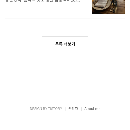
살린건 15년인 것 같다. 로즈뱅크 21년 CS: 내
출장 증빙 서류를 작성해서 제출..
든 손님이 함께 식사를 즐긴다는 컨셉 자체도
가 너무 사랑해 마다하지 않는 로즈뱅크. 마실
내 취향에 잘 맞았다. 사장님의 입담 덕에 식사
수 있을 때 마셔놔야 한다고 생각한다(?) CS라
시간이 더 재밌었던 것 같기도 하다. 위치는 합
기에 다소 뭔가 때리는게 적다고 느낄 수도 있
정역에서 조금 걸으면 나오는데, 주택가라 그
을 법 하다만, 부드럽고 향긋하고 역시 매력 있
런지 "여기가 맞나..." 싶은 위치다. 스스로가
다고 느꼈다. 글렌알라키 10년 배치#7, #8: #8
가는 길에 믿음을 가지고 가라는 삶의 교훈일
은 아직 에어링을 좀 더 해서 좀 더 열려야 맛있
목록 더보기
수도...(아무말) 여튼 믿음을 가지고 가면 된다.
을..
처음 들어갔을 때 테이블의 세팅은 위 사진과
같았다. 사장님께서 코스 설명 해주시면서 페
어링할 와인도 몇 개 추천해주시는데, 이 날 모
두가 풀-컨디션은 아니었던 만큼, 추천 받은 와
인 세 바틀 중 샴페인을 제외한 나머지 두 바틀
을 주문했다. 이 날 페어링 한 와인은 다음과 같
았다: San Zop..
DESIGN BY
TISTORY
관리자
About me