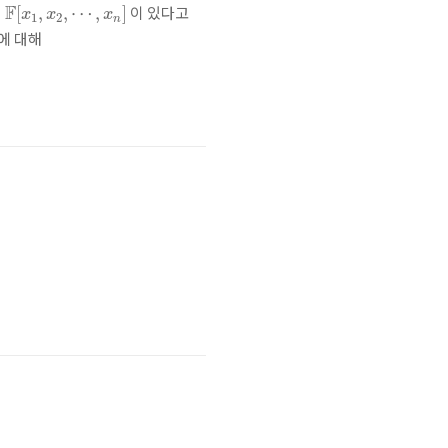
F
[
x
1
,
x
2
,
⋯
,
x
n
]
F
이 있다고
∈
[
,
,
⋯
,
]
x
x
x
1
2
n
에 대해