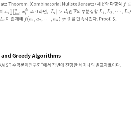
F
f
∈
F
nsatz Theorem. (Combinatorial Nullstellensatz) 체
와 다항식
f
∏
i
=
1
n
x
i
d
i
≠
0
|
L
i
|
>
d
i
F
L
1
,
L
2
,
⋯
,
L
n
n
F
d
이고,
라면,
인
의 부분집합
∏
≠
0
|
|
>
,
,
⋯
,
i
x
L
d
L
L
L
1
2
=
1
i
i
n
i
i
f
(
a
1
,
a
2
,
⋯
,
a
n
)
≠
0
n
이 존재해
를 만족시킨다. Proof. $..
(
,
,
⋯
,
)
≠
0
L
f
a
a
a
1
2
n
n
and Greedy Algorithms
KAIST 수학문제연구회"에서 작년에 진행한 세미나의 발표자료이다.