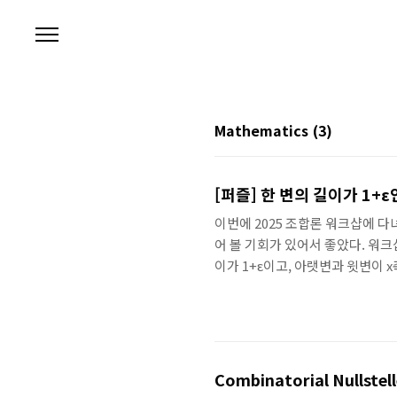
본문 바로가기
Mathematics
(3)
[퍼즐] 한 변의 길이가 1+
이번에 2025 조합론 워크샵에 
어 볼 기회가 있어서 좋았다. 워크
이가 1+ε이고, 아랫변과 윗변이 
축에 평행한 단위 정삼각형으로 덮
것이고, 반드시 각 정삼각형의 한 
(정삼각형 끼리 겹치는 것은 허용된다.
다. 풀이를 접어 두었으니, 충분히
Combinatorial Nullstel