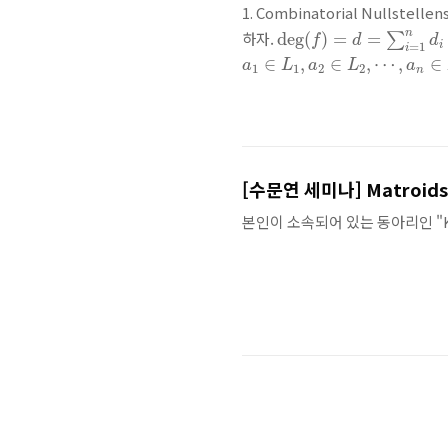
1. Combinatorial Nullstelle
deg
(
f
)
=
d
=
∑
i
=
1
n
d
i
n
하자.
deg
(
)
=
=
∑
f
d
d
=
1
i
i
a
1
∈
L
1
,
a
2
∈
L
2
,
⋯
,
a
n
∈
L
∈
,
∈
,
⋯
,
∈
a
L
a
L
a
1
1
2
2
n
[수문연 세미나] Matroids 
본인이 소속되어 있는 동아리인 "