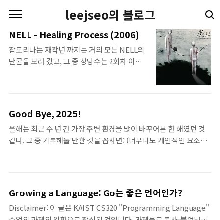
본문 바로가기
leejseo의 블로그
NELL - Healing Process (2006)
잡도리나는 재작년 까지는 거의 모든 NELL의
단콘을 보러 갔고, 그 중 상당수는 2회차 이상
도 뛰었던 만큼, NELL에 대한 이해도가 없지
는 않다고 생각한다. 그런 입장에서, NELL의
팬들은 좋아하지 않을 것 같은 주장이지만, 요
즘 들어 NELL의 음악성이 예전에 비해 상당히
Good Bye, 2025!
떨어졌다고 당당하게 말해본다. 하지만 한 가
올해는 최근 수 년 간 가장 주변 환경을 많이 바꾸어본 한 해였던 것
지 바라는 것은 있다. NELL이 은퇴 혹은 해체
같다. 그 중 기록해둘 만한 것을 꼽자면: (너무나도 개인적인 요소들
하기 전에 마지막으로 Healing Process 앨범
은 굳이 블로그에 기록하지 않는다.)7월 말에 2년 반 동안 다니던 회
만을 정주행 하는 컨셉의 콘서트를 한 번 열어
사를 퇴사하고,8월 초에 올림피아드 계절학교 코치를 다녀오고,8월
줬으면 좋겠다. 나는 입장료가 50만원이어도
중순에 조합론 워크숍을 다녀오고,9월에 복학해서 22학점 + 1AU를
갈 의향이 있다. 그 정도로 명반이라고 생각한
수강하고,10월에 Graph Algorithm & Structural Properties
다. 아무튼 NELL까 같이 오해 당할 수 있는 문
Growing a Language: Go는 좋은 언어인가?
를 다루는 working group (KAIST GRASP lab) 에 연락하여 무언
장은 이만 줄이고 앨범에 대한 나의 감상을 소
Disclaimer: 이 글은 KAIST CS320 "Programming Language"
가를 함께 해보기로 했고,그 외 다양한 많은 인간관계를 맺은 것이 있
개하겠다. 진짜 감상개인적으로 이 앨범은
수업의 과제의 일환으로 작성된 것입니다. 과제물로 복사-붙여넣기