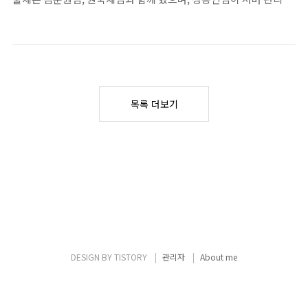
로 개최되면서 웬만큼 PS에 관심 있는 팀이 아
맡아주셨다. 일정이 워낙 촉박해서 대회 진행에 있어 다소 아쉬운 점
니면 참가 신청을 하지 않았다. 팀원 모두가 각
이 있었으나, 문제 자체의 질은 괜찮다고 생각한다. 간단한 문제 해
자 할 일이 있어서 팀연습을 한 번 밖에 못했다.
설과 함께 본인이 출제한 문제에 대해서는 출제 의도, 본인이 출제하
(교내대회 포함하면 두 번) 내가 최근에 수면에
지 않은 문제에 대해서는 출제 의도가 아닌 예상 난이도를 적어둔다.
있어 큰 어려움을 겪어서 컨디션이 굉장히 안
문제는 BOJ에서 해결할 수 있다. 문제 풀이 A. 헛간 청약 출제:
좋았다. 그럼에도 불구하고 우리 팀이 잘 칠 수
N
wookje 예상 난이도: Bronze IV - Bronze III 정답이 최대
임에
있다는 근거 있는 자신감도 있었다. 전날 친
N
목록 더보기
⌊
W
/
L
⌋
×
⌊
H
/
L
⌋
유의하여 해결하면 된다.
가 가장 많이 등장한
⌊
/
⌋
×
⌊
/
⌋
KAIST 교내 대회에서 8솔브 / 6등을 했고, 위..
W
L
H
L
오답 중 하나였다. B...
DESIGN BY
TISTORY
관리자
About me