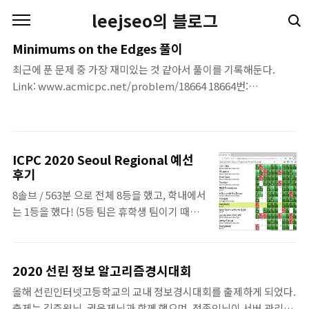
본문 바로가기
leejseo의 블로그
Minimums on the Edges 풀이
최근에 푼 문제 중 가장 재미있는 것 같아서 풀이를 기록해둔다.
Link: www.acmicpc.net/problem/18664 18664번:
Minimums on the Edges Print n numbers a1, a2, . . . , an (0
≤ ai ≤ s), where ai is the number of tokens you put on the
i-th vertex. The sum of printed integers must be equal to
s. The sum of capacities of all edges must be the
ICPC 2020 Seoul Regional 예선
maximum possible. If there are multiple optimal
후기
N
M
www.acmicpc.net
개의 정점이 있고,
개의 간선 $(u_..
N
M
8솔브 / 563분 으로 전체 8등을 했고, 학내에서
는 1등을 했다! (5등 팀은 휴학생 팀이기 때문
이다.) 대회를 치기 전 사실 대회를 치기 전에
걱정이 많았다. 대충 아래와 같다. 다른 팀들은
모든 팀원이 최소 오렌지인데, 우리 팀은 내가
2020 선린 정보 알고리즘경시대회
퍼플이다. 같은 학교 팀들 중 절반 이내에 들어
올해 선린인터넷고등학교의 교내 정보경시대회를 출제하게 되었다.
야 리저널에 가는데, 이번에 대회가 온라인으
출제는 김준원님, 권욱제님과 함께 했으며, 정종인님이 서버 관리를