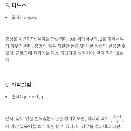
B. 타노스
출제: leejseo
증명은 어렵지만, 풀이는 단순하다. 0은 뒤에서부터, 1은 앞에서부
터 지우면 된다. 증명의 경우 자잘한 논증 몇 개를 쌓으면 완성할 수
있다. 블로그에 적기에는 다소 더럽다고 생각되어, 굳이 적지 않는
다.
C. 화학실험
출제: queued_q
⌊
N
+
1
2
⌋
+
1
N
먼저, 답이 없을 필요충분조건을 생각해보면, 하나의 색이
⌊
⌋
2
개 이상 있음임을 쉽게 확인할 수 있다. 이 경우를 걸러내고 나면,