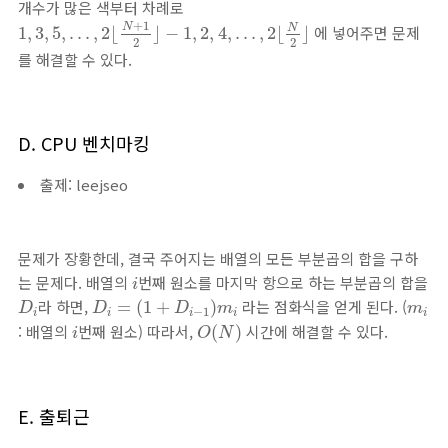
개수가 많은 색부터 차례로
1
,
3
,
5
,
.
.
.
,
2
⌊
N
+
1
2
⌋
−
1
,
2
,
4
,
.
.
.
,
2
⌊
N
2
⌋
+
1
N
N
에 넣어주면 문제
1
,
3
,
5
,
.
.
.
,
2
⌊
⌋
−
1
,
2
,
4
,
.
.
.
,
2
⌊
⌋
2
2
를 해결할 수 있다.
D. CPU 벤치마킹
출제: leejseo
문제가 장황한데, 결국 주어지는 배열의 모든 부분곱의 합을 구하
i
는 문제다. 배열의
번째 원소를 마지막 항으로 하는 부분곱의 합을
i
D
i
=
(
1
+
D
i
−
1
)
m
i
D
i
m
i
라 하면,
라는 점화식을 얻게 된다. (
=
(
1
+
)
D
D
D
m
m
−
1
i
i
i
i
i
O
(
N
)
i
: 배열의
번째 원소) 따라서,
시간에 해결할 수 있다.
(
)
i
O
N
E. 출퇴근