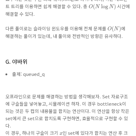
O
(
N
log
N
)
트 트리를 이용하면 쉽게 해결할 수 있다. 총
시간에
(
log
)
O
N
N
해결할 수 있다.
O
(
N
)
다른 풀이로는 슬라이딩 윈도우를 이용해 전체 문제를
에
(
)
O
N
해결하는 풀이가 있는데, 내 풀이와 전반적인 방향은 유사하다.
G. 야바위
출제: queued_q
오프라인으로 문제를 해결하는 방법을 생각해보자. Set 자료구조
에 구슬들을 넣어놓고, 시뮬레이션 하자. 이 경우 bottleneck이
되는 것은 두 컵의 내용물을 합치는 연산이다. 이 연산을 항상 작은
set에서 큰 set으로 합치도록 구현하면, 효율적으로 구현할 수 있
다.
x
이 경우, 하나의 구슬이 크기
인 set에 있다가 합치는 연산 후 크
x