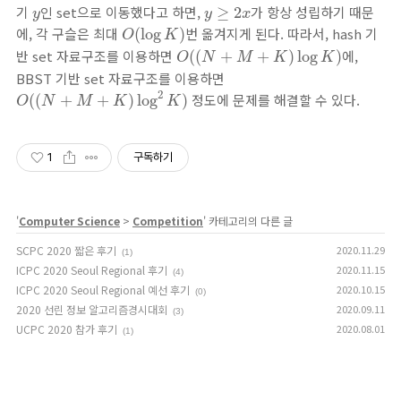
y
≥
2
x
y
기
인 set으로 이동했다고 하면,
가 항상 성립하기 때문
≥
2
y
y
x
O
(
log
K
)
에, 각 구슬은 최대
번 옮겨지게 된다. 따라서, hash 기
(
log
)
O
K
O
(
(
N
+
M
+
K
)
log
K
)
반 set 자료구조를 이용하면
에,
(
(
+
+
)
log
)
O
N
M
K
K
BBST 기반 set 자료구조를 이용하면
O
(
(
N
+
M
+
K
)
log
2
K
)
2
정도에 문제를 해결할 수 있다.
(
(
+
+
)
log
)
O
N
M
K
K
1
구독하기
'
Computer Science
>
Competition
' 카테고리의 다른 글
SCPC 2020 짧은 후기
2020.11.29
(1)
ICPC 2020 Seoul Regional 후기
2020.11.15
(4)
ICPC 2020 Seoul Regional 예선 후기
2020.10.15
(0)
2020 선린 정보 알고리즘경시대회
2020.09.11
(3)
UCPC 2020 참가 후기
2020.08.01
(1)