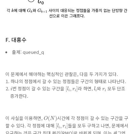
G
k
G
k
+
1
k
각
에 대해
와
사이의 대응되는 정점들을 가중치 없는 단방향 간
k
G
G
+
1
k
k
선으로 이은 그래프다.
F. 대홍수
출제: queued_q
이 문제에서 해야하는 핵심적인 관찰은, 다음 두 가지가 있다.
하나의 정점에서 갈 수 있는 정점들은 구간의 형태로 나타난다.
[
l
i
,
r
i
]
l
i
i
r
i
번 정점이 갈 수 있는 구간을
라 하면,
와
모두 단조
[
,
]
i
l
r
l
r
i
i
i
i
증가한다.
O
(
N
)
이 사실을 이용하면,
시간에 각 정점이 갈 수 있는 구간을 구
(
)
O
N
[
l
i
,
r
i
]
할 수 있다. 각 정점에 대해
들을 모두 구하고 나면, 문제에서
[
,
]
l
r
i
i
요구하는 것은 구간 최대 쿼리(RMQ)로 바뀌게 되며, 이는 세그먼