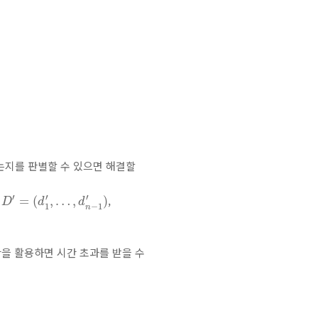
수 있는지를 판별할 수 있으면 해결할
D
′
=
(
d
1
′
,
…
,
d
n
−
1
′
)
′
′
′
은
,
=
(
,
…
,
)
D
d
d
1
−
1
n
 연산을 활용하면 시간 초과를 받을 수