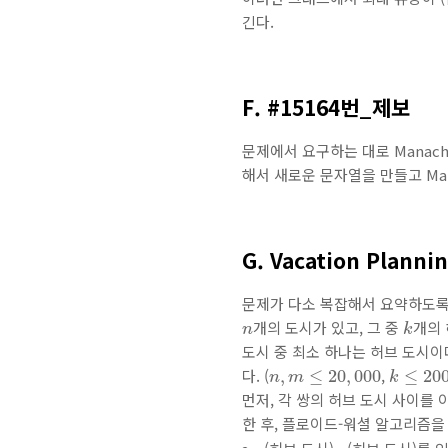
긴다.
F. #15164번_제보
문제에서 요구하는 대로 Manac
해서 새로운 문자열을 만들고 Ma
G. Vacation Planni
문제가 다소 복잡해서 요약하도록
k
n
개의 도시가 있고, 그 중
개의 
n
k
도시 중 최소 하나는 허브 도시이
k
≤
200
n
,
m
≤
20
,
000
다. (
,
,
≤
20
,
000
≤
20
n
m
k
먼저, 각 쌍의 허브 도시 사이를
한 후, 플로이드-워셜 알고리즘