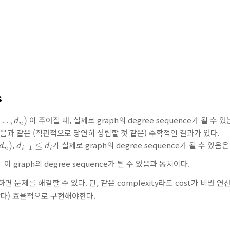
s
,
d
n
)
이 주어질 때, 실제로 graph의 degree sequence가 될 
…
,
)
d
n
다음과 같은 (직관적으로 당연히 성립할 것 같은) 수학적인 결과가 있다.
)
d
i
−
1
≤
d
i
,
가 실제로 graph의 degree sequence가 될 수 있음
)
≤
d
d
d
−
1
n
i
i
n
이 graph의 degree sequence가 될 수 있음과 동치이다.
하면 문제를 해결할 수 있다. 단, 같은 complexity라도 cost가 비싼
았다) 효율적으로 구현해야한다.