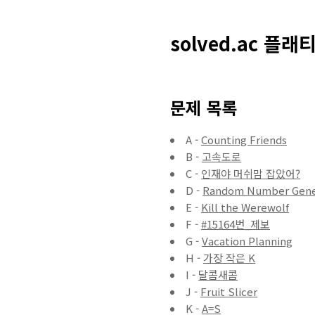
solved.ac 플래
문제 목록
A -
Counting Friends
B -
고속도로
C -
인재야 머쉬맘 잡았어?
D -
Random Number Gene
E -
Kill the Werewolf
F -
#15164번_제보
G -
Vacation Planning
H -
가장 작은 K
I -
달콤새콤
J -
Fruit Slicer
K -
A=S