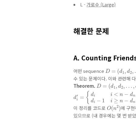
L -
가로수 (Large)
해결한 문제
A. Counting Friend
D
=
(
d
1
,
d
2
,
…
어떤 sequence
=
(
,
,
D
d
d
1
2
수 있는 문제이다. 이와 관련해 
D
=
(
d
1
,
d
2
,
…
,
d
n
Theorem.
=
(
,
,
…
,
D
d
d
1
2
d
i
′
=
{
d
i
i
<
n
−
d
n
d
i
−
1
i
≥
n
−
d
{
<
−
d
i
n
d
′
i
n
=
d
−
1
≥
−
i
d
i
n
d
i
n
O
(
n
2
)
2
이 정리를 코드로
에 구현
(
)
O
n
있으므로 (내 경우에는 몇 번 받