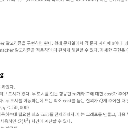
her 알고리즘을 구현하면 된다. 원래 문자열에서 각 문자 사이에 #이나 .
nacher 알고리즘을 적용하면 더 편하게 해결할 수 있다. 자세한 구현은
ng
 하겠다.
m
허브 도시가 있다. 두 도시를 잇는 항공편
개와 그에 대한 cost가 주
m
Q
다. 두 도시를 이동하는데 드는 최소 cost를 묻는 질의가
개 주어질 때
Q
q
≤
50
,
000
,
)
0
≤
50
,
000
q
 이동하는데 필요한 최소 cost를 전처리하자. 이는 그래프를 만들고, 다음
O
(
k
3
)
3
을 사용하면
시간에 계산할 수 있다.
(
)
O
k