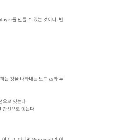
ayer를 만들 수 있는 것이다. 반
u
i
표하는 것을 나타내는 노드
와 투
u
i
간선으로 잇는다
 2인 간선으로 잇는다
 이기고, 아니면 Werewolf가 이