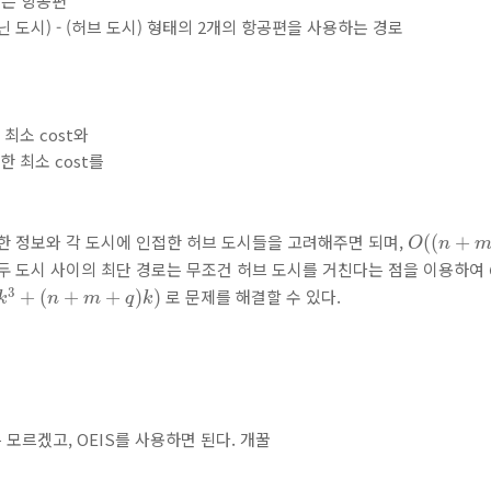
 잇는 항공편
아닌 도시) - (허브 도시) 형태의 2개의 항공편을 사용하는 경로
최소 cost와
 최소 cost를
O
(
(
n
+
m
)
한 정보와 각 도시에 인접한 허브 도시들을 고려해주면 되며,
(
(
+
O
n
두 도시 사이의 최단 경로는 무조건 허브 도시를 거친다는 점을 이용하여
k
3
+
(
n
+
m
+
q
)
k
)
3
로 문제를 해결할 수 있다.
+
(
+
+
)
)
k
n
m
q
k
모르겠고, OEIS를 사용하면 된다. 개꿀