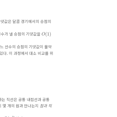
 기댓값은 달콤 경기에서의 승점의
O
(
1
)
 선수가 낼 승점의 기댓값을
(
1
)
O
 어느 선수의 승점의 기댓값이 물약
있다. 이 과정에서 대소 비교를 위
접하는 직선은 공통 내접선과 공통
이 몇 개의 원과 만나는지
점과 직
O
(
n
3
)