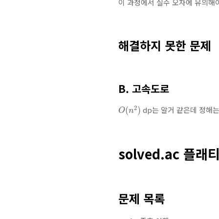
이 과정에서 실수 오차에 유의해야
해결하지 못한 문제
B. 고속도로
O
(
n
2
)
2
dp는 알거 같은데 정해는
(
)
O
n
solved.ac 플래
문제 목록