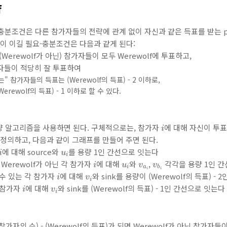
f
요-충분조건은 다른 참가자들의 전략에 관계 없이 자신과 같은 득표를 받는 pl
들이 이길 필요-충분조건은 다음과 같게 된다:
 (Werewolf가 아닌) 참가자들이 모두 Werewolf에 투표하고,
가자들이 적당히 잘 투표하여
는" 참가자들의 득표는 (Werewolf의 득표) - 2 이하로,
rewolf의 득표) - 1 이하로 할 수 있다.
i
량 알고리즘을 사용하면 된다. 구체적으로는, 참가자
에 대해 자신이 투
i
 정의하고, 다음과 같이 그래프를 만들어 주면 된다.
i
u
i
에 대해 source와
를 용량 1인 간선으로 잇는다
i
u
i
i
u
i
v
a
i
v
b
i
 Werewolf가 아닌 각 참가자
에 대해
와
,
각각을 용량 1인 
i
u
v
v
i
a
b
i
i
i
v
i
 수 있는 각 참가자
에 대해
와 sink를 용량이 (Werewolf의 득표) -
i
v
i
i
v
i
각 참가자
에 대해
와 sink를 (Werewolf의 득표) - 1인 간선으로 잇는다
i
v
i
자의 수) - (Werewolf의 득표)가 되면 Werewolf가 아닌 참가자들이