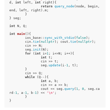
d, 
int
 left, 
int
 right)
{

return
query_node
(node, begin, 
end, left, right).m;

	}

} seg;

int
 N, Q;

int
main
()
{

	ios_base::
sync_with_stdio
(
false
);

	cin.
tie
(
nullptr
); cout.
tie
(
nullptr
);

	cin >> N;

	seg.
init
(N);

for
 (
int
 i=
1
; i<=N; i++){

int
 t;

		cin >> t;

		seg.
update
(i
-1
, t);

	}

	cin >> Q;

while
 (Q--){

int
 a, b;

		cin >> a >> b;

		cout << seg.
query
(
1
, 
0
, seg.ca
rd
-1
, a
-1
, b
-1
) << 
'\n'
;

	}

}