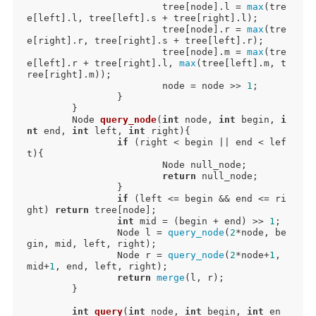
			tree[node].l = 
max
(tre
e[left].l, tree[left].s + tree[right].l);

			tree[node].r = 
max
(tre
e[right].r, tree[right].s + tree[left].r);

			tree[node].m = 
max
(tre
e[left].r + tree[right].l, 
max
(tree[left].m, t
ree[right].m));

			node = node >> 
1
;

		}

	}

Node 
query_node
(
int
 node, 
int
 begin, 
i
nt
 end, 
int
 left, 
int
 right)
{

if
 (right < begin || end < lef
t){

			Node null_node;

return
 null_node;

		}

if
 (left <= begin && end <= ri
ght) 
return
 tree[node];

int
 mid = (begin + end) >> 
1
;

		Node l = 
query_node
(
2
*node, be
gin, mid, left, right);

		Node r = 
query_node
(
2
*node+
1
, 
mid+
1
, end, left, right);

return
merge
(l, r);

	}

int
query
(
int
 node, 
int
 begin, 
int
 en