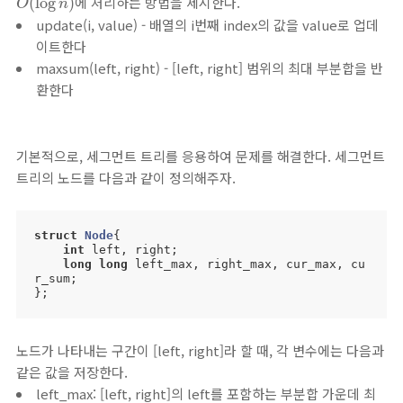
에 처리하는 방법을 제시한다.
(
log
)
O
n
update(i, value) - 배열의 i번째 index의 값을 value로 업데
이트한다
maxsum(left, right) - [left, right] 범위의 최대 부분합을 반
환한다
기본적으로, 세그먼트 트리를 응용하여 문제를 해결한다. 세그먼트
트리의 노드를 다음과 같이 정의해주자.
struct
Node
{
int
 left, right;

long
long
 left_max, right_max, cur_max, cu
r_sum;

};
노드가 나타내는 구간이 [left, right]라 할 때, 각 변수에는 다음과
같은 값을 저장한다.
left_max: [left, right]의 left를 포함하는 부분합 가운데 최