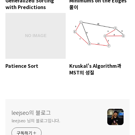
Generalized Sorting
Minimums on the Edges
with Predictions
풀이
Patience Sort
Kruskal's Algorithm과
MST의 성질
leejseo의 블로그
leejseo 님의 블로그입니다.
구독하기