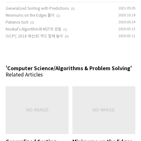
Generalized Sorting with Predictions
2021.05.05
(3)
Minimums on the Edges 풀이
2020.10.19
(1)
Patience Sort
2020.05.24
(3)
Kruskal's Algorithm과 MST의 성질
2020.03.13
(1)
[UCPC 2018 예선 B] 카드 합체 놀이
2020.03.11
(0)
'Computer Science/Algorithms & Problem Solving'
Related Articles