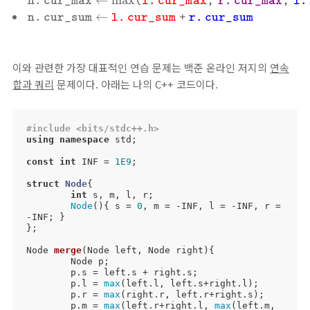
←
max
n
.
c
u
r
_
m
a
x
(
l
.
c
u
r
_
m
a
x
,
r
.
c
u
r
_
m
a
x
,
l
.
n
.
c
u
r
_
s
u
m
←
l
.
c
u
r
_
s
u
m
+
r
.
c
u
r
_
s
u
m
←
n
.
c
u
r
_
s
u
m
l
.
c
u
r
_
s
u
m
+
r
.
c
u
r
_
s
u
m
이와 관련한 가장 대표적인 연습 문제는 백준 온라인 저지의
연속
합과 쿼리
문제이다. 아래는 나의 C++ 코드이다.
#
include
<bits/stdc++.h>
using
namespace
 std;

const
int
 INF = 
1E9
;

struct
Node
{
int
 s, m, l, r;

Node
(){ s = 
0
, m = -INF, l = -INF, r = 
-INF; }

};

Node 
merge
(Node left, Node right)
{

	Node p;

	p.s = left.s + right.s;

	p.l = 
max
(left.l, left.s+right.l);

	p.r = 
max
(right.r, left.r+right.s);

	p.m = 
max
(left.r+right.l, 
max
(left.m, 