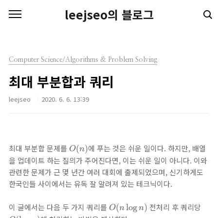
본문 바로가기
leejseo의 블로그
Computer Science/Algorithms & Problem Solving
최대 부분합과 쿼리
leejseo
2020. 6. 6. 13:39
O
(
n
)
최대 부분합 문제를
에 푸는 것은 쉬운 일이다. 하지만, 배열
(
)
O
n
을 업데이트 하는 질의가 주어진다면, 이는 쉬운 일이 아니다. 이와
관련한 문제가 근 몇 년간 여러 대회에 출제되었으며, 신기하게도
한국인들 사이에서는 유독 잘 알려져 있는 테크닉이다.
O
(
n
log
n
)
이 글에서는 다음 두 가지 쿼리를
전처리 후 쿼리당
(
log
)
O
n
n
O
(
log
n
)