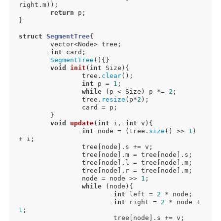
right.m));

return
 p;

}

struct
SegmentTree
{
	vector<Node> tree;

int
 card;

SegmentTree
(){}

void
init
(
int
 Size)
{

		tree.
clear
();

int
 p = 
1
;

while
 (p < Size) p *= 
2
;

		tree.
resize
(p*
2
);

		card = p;

	}

void
update
(
int
 i, 
int
 v)
{

int
 node = (tree.
size
() >> 
1
) 
+ i;

		tree[node].s += v;

		tree[node].m = tree[node].s;

		tree[node].l = tree[node].m;

		tree[node].r = tree[node].m;

		node = node >> 
1
;

while
 (node){

int
 left = 
2
 * node;

int
 right = 
2
 * node + 
1
;

			tree[node].s += v;
