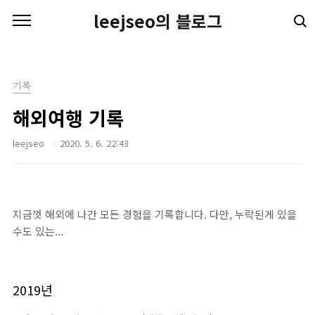
본문 바로가기
leejseo의 블로그
기록
해외여행 기록
leejseo
2020. 5. 6. 22:43
지금껏 해외에 나간 모든 경험을 기록합니다. 다만, 누락된게 있을
수도 있는...
2019년