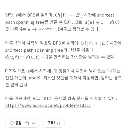
O
(
|
V
|
+
|
E
|
)
s
일단,
에서 BFS를 돌리며,
시간에 shortest
(
|
|
+
|
|
)
s
O
V
E
d
(
u
)
+
1
=
d
(
v
)
path spanning tree를 만들 수 있다. 고로,
(
)
+
1
=
(
)
d
u
d
v
u
→
v
를 만족하는
간선만 남겨두고 생각할 수 있다.
→
u
v
O
(
|
V
|
+
|
E
|
)
t
이후,
에서 시작해 역방향 BFS를 돌리며,
시간에
(
|
|
+
|
|
)
t
O
V
E
shortest path spanning tree의 간선들 가운데
d
(
u
,
t
)
=
d
(
v
,
t
)
+
1
을 만족하는 간선만을 남겨둘 수 있다.
(
,
)
=
(
,
)
+
1
d
u
t
d
v
t
s
마지막으로,
에서 시작해, 매 정점에서 여전히 남아 있는 '나가는'
s
간선 가운데 label이 최소인 것만을 택해서 이동하면, 원하는 경로
를 얻게 된다.
이를 이용하면, BOJ 18121 문자열 압축 문제를 해결할 수 있다.
https://www.acmicpc.net/problem/18121
공감
구독하기