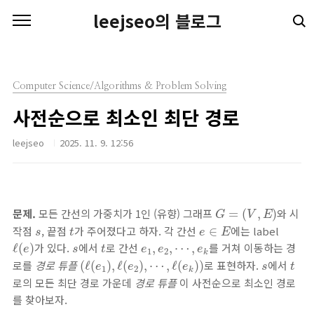
본문 바로가기
leejseo의 블로그
Computer Science/Algorithms & Problem Solving
사전순으로 최소인 최단 경로
leejseo
2025. 11. 9. 12:56
G
=
(
V
,
E
)
문제.
모든 간선의 가중치가 1인 (유향) 그래프
와 시
=
(
,
)
G
V
E
e
∈
E
t
s
작점
, 끝점
가 주어졌다고 하자. 각 간선
에는 label
∈
s
t
e
E
ℓ
(
e
)
t
s
e
1
,
e
2
,
⋯
,
e
k
가 있다.
에서
로 간선
를 거쳐 이동하는 경
ℓ
(
)
,
,
⋯
,
e
s
t
e
e
e
1
2
k
(
ℓ
(
e
1
)
,
ℓ
(
e
2
)
,
⋯
,
ℓ
(
e
k
)
)
t
s
로를
경로 튜플
로 표현하자.
에서
(
ℓ
(
)
,
ℓ
(
)
,
⋯
,
ℓ
(
)
)
e
e
e
s
t
1
2
k
로의 모든 최단 경로 가운데
경로 튜플
이 사전순으로 최소인 경로
를 찾아보자.