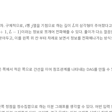
i
j
L
자. 구체적으로,
행
열을 기점으로 하는 길이
의 삼각형이 주어졌다고 
i
j
L
1
,
L
−
1
)
이라는 정보로 쪼개어 전파해줄 수 있다. 풀이가 다소 깔끔
+
1
,
−
1
)
L
 받아두고, 이를 왼쪽 위 칸 부터 차례로 보면서 정보를 전파해나가는 방식
 쪽에서 적은 쪽으로 간선을 이어 참조관계를 나타내는 DAG를 만들 수 있다
른쪽 정점을 정수집합으로 하는 이분 그래프를 생각할 수 있다. 어떤 입력 