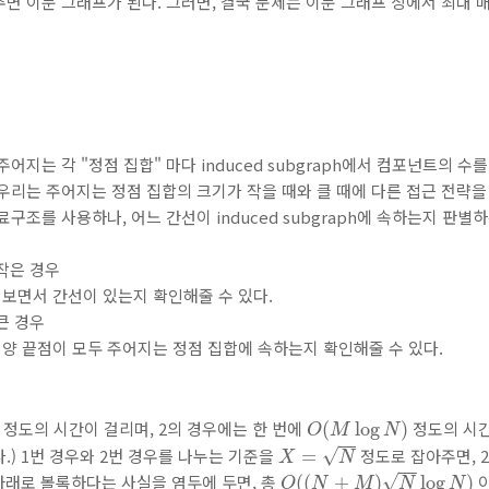
면 이분 그래프가 된다. 그러면, 결국 문제는 이분 그래프 상에서 최대 
어지는 각 "정점 집합" 마다 induced subgraph에서 컴포넌트의 수
우리는 주어지는 정점 집합의 크기가 작을 때와 클 때에 다른 접근 전략을
구조를 사용하나, 어느 간선이 induced subgraph에 속하는지 판
작은 경우
 보면서 간선이 있는지 확인해줄 수 있다.
큰 경우
 양 끝점이 모두 주어지는 정점 집합에 속하는지 확인해줄 수 있다.
O
(
M
log
N
)
정도의 시간이 걸리며, 2의 경우에는 한 번에
정도의 시간
(
log
)
O
M
N
X
=
N
√
.) 1번 경우와 2번 경우를 나누는 기준을
정도로 잡아주면, 
=
X
N
O
(
(
N
+
M
)
N
log
N
)
√
아래로 볼록하다는 사실을 염두에 두면, 총
이
(
(
+
)
log
)
O
N
M
N
N