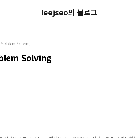
leejseo의 블로그
Problem Solving
blem Solving
u