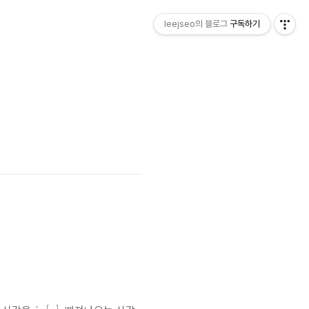
leejseo의 블로그
구독하기
i
n
[
u
]