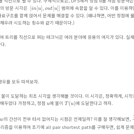
트리를 직선으로 펼 수 있다. 구체적으로는, DFS에서 정점
를 처음 방문하
u
[
i
n
[
u
]
,
o
u
t
[
u
]
]
리의 방문 시각은
범위에 속함을 알 수 있다. 이를 이용하
[
[
]
,
[
]
]
i
n
u
o
u
t
u
와 같은 자료구조를 함께 얹어서 문제를 해결할 수 있다. (왜냐하면, 어떤 정점에
 채우려 시도하는 횟수와 같기 때문이다.)
이용하여 트리를 직선으로 펴는 테크닉은 여러 분야에 응용의 여지가 있다. 실
다.
경우를 모두 따져보자.
에 불이 도달하는 최초 시각을 생각해볼 것이다. 이 시각은, 정확하게, 시
T
(
u
)
u
산해두었다 가정하고, 정점
에 불이
에 도달한다고 하자.
(
)
u
T
u
w
의 간선이 전부 타서 없어지는 시점은 언제일까? 이를 잘 생각해보면,
w
즘을 이용하여 초기에 all pair shortest path를 구해두면, 쉽게 문