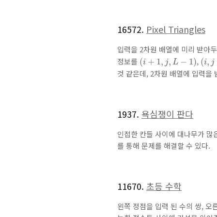
16572.
Pixel Triangles
입력을 2차원 배열에 미리 받아두
(
i
+
1
,
j
,
L
−
1
)
(
i
,
j
+
정보를
,
(
+
1
,
,
−
1
)
(
,
i
j
L
i
j
것 같은데, 2차원 배열에 입력을
1937.
욕심쟁이 판다
인접한 칸들 사이에 대나무가 많은
를 통해 문제를 해결할 수 있다.
11670.
초등 수학
왼쪽 정점을 입력 된 수의 쌍, 오