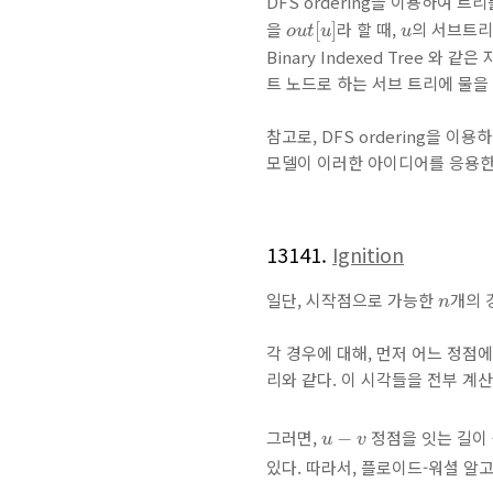
DFS ordering을 이용하여 
o
u
t
[
u
]
u
을
라 할 때,
의 서브트
[
]
o
u
t
u
u
Binary Indexed Tree 
트 노드로 하는 서브 트리에 물을
참고로, DFS ordering을 
모델이 이러한 아이디어를 응용한
13141.
Ignition
n
일단, 시작점으로 가능한
개의 
n
각 경우에 대해, 먼저 어느 정점
리와 같다. 이 시각들을 전부 계
u
−
v
그러면,
정점을 잇는 길이
−
u
v
있다. 따라서, 플로이드-워셜 알고리