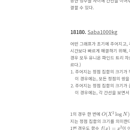
능한 정수들 사이에 간선을 이어주
결할 수 있다.
18180.
Saba1000kg
어떤 그래프가 초기에 주어지고, 주
시간보다 빠르게 해결하기 위해, 
경우 모두 유니온 파인드 트리 자료
르다.)
주어지는 정점 집합의 크기가 
이 경우에는, 모든 정점의 쌍을
주어지는 정점 집합의 크기가 
이 경우에는, 각 간선을 보면서
O
(
X
2
log
N
)
2
1의 경우 한 번에
(
log
)
O
X
N
지는 정점 집합의 크기를 의미한다
f
(
x
)
=
x
2
2
1번 경우도 함수
이 
(
)
=
f
x
x