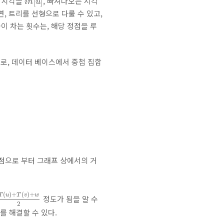
는 시각을
, 빠져나오는 시각
[
]
i
n
u
면, 트리를 선형으로 다룰 수 있고,
 물이 차는 횟수는, 해당 정점을 루
제로, 데이터 베이스에서 중첩 집합
작점으로 부터 그래프 상에서의 거
T
(
u
)
+
T
(
v
)
+
w
2
(
)
+
(
)
+
T
u
T
v
w
정도가 됨을 알 수
2
제를 해결할 수 있다.