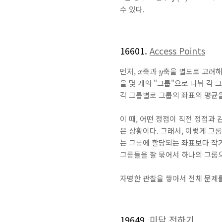
수 있다.
16601.
Access Points
x
y
먼저,
축과
축을 별도로 고려해
x
y
을 몇 개의 "그룹"으로 나눠 각 
각 그룹별로 그룹의 좌표의 평균을
이 때, 어떤 정점이 직전 정점과
은 상황이다. 그래서, 이렇게 그룹
는 그룹에 할당되는 좌표보다 작거
그룹들을 잘 묶어서 하나의 그룹으
자명한 관찰을 쌓아서 전체 문제
19649.
미담 전하기